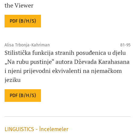
the Viewer
PDF (B/H/S)
Alisa Trbonja-Kahriman
81-95
Stilistička funkcija stranih posuđenica u djelu
„Na rubu pustinje“ autora Dževada Karahasana
i njeni prijevodni ekvivalenti na njemačkom
jeziku
PDF (B/H/S)
LINGUISTICS - İncelemeler