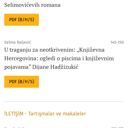
Selimovićevih romana
PDF (B/H/S)
Selma Raljević
145-150
U traganju za neotkrivenim: „Književna
Hercegovina: ogledi o piscima i književnim
pojavama“ Dijane Hadžizukić
PDF (B/H/S)
İLETİŞİM - Tartışmalar ve makaleler