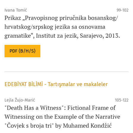
Ivana Tomić
99-102
Prikaz „Pravopisnog priručnika bosanskog/
hrvatskog/srpskog jezika sa osnovama
gramatike“, Institut za jezik, Sarajevo, 2013.
PDF (B/H/S)
EDEBİYAT BİLİMİ - Tartışmalar ve makaleler
Lejla Žujo-Marić
105-122
"Death Has a Witness": Fictional Frame of
Witnessing on the Example of the Narrative
"Čovjek s broja tri" by Muhamed Kondžić