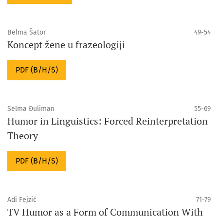
Belma Šator
49-54
Koncept žene u frazeologiji
PDF (B/H/S)
Selma Đuliman
55-69
Humor in Linguistics: Forced Reinterpretation
Theory
PDF (B/H/S)
Adi Fejzić
71-79
TV Humor as a Form of Communication With