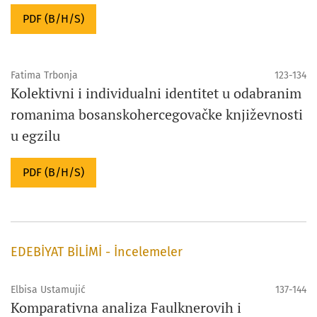
PDF (B/H/S)
Fatima Trbonja
123-134
Kolektivni i individualni identitet u odabranim
romanima bosanskohercegovačke književnosti
u egzilu
PDF (B/H/S)
EDEBİYAT BİLİMİ - İncelemeler
Elbisa Ustamujić
137-144
Komparativna analiza Faulknerovih i