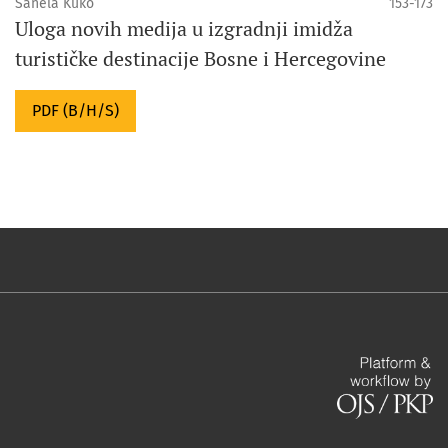
Sanela Kuko
153-173
Uloga novih medija u izgradnji imidža
turističke destinacije Bosne i Hercegovine
PDF (B/H/S)