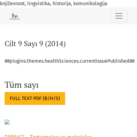
književnost, lingvistika, historija, komunikologija
Cilt 9 Sayı 9 (2014)
Cilt 9 Sayı 9 (2014)
##plugins.themes.healthSciences.currentIssuePublished##
Tüm sayı
FULL TEXT PDF (B/H/S)