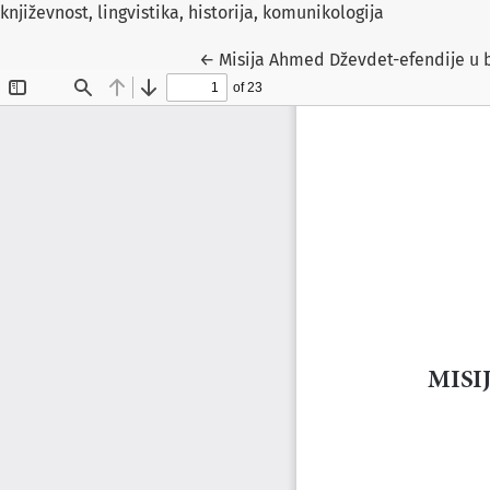
književnost, lingvistika, historija, komunikologija
Return to Article Details
←
Misija Ahmed Dževdet-efendije u b