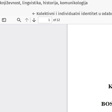
književnost, lingvistika, historija, komunikologija
Return to Article Details
←
Kolektivni i individualni identitet u od