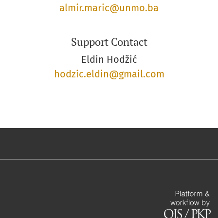
almir.maric@unmo.ba
Support Contact
Eldin Hodžić
hodzic.eldin@gmail.com