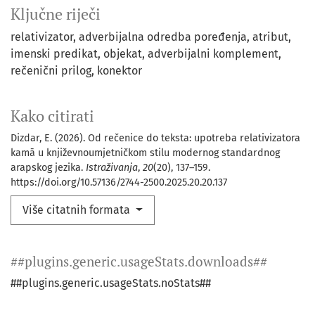
Ključne riječi
relativizator
adverbijalna odredba poređenja
atribut
imenski predikat
objekat
adverbijalni komplement
rečenični prilog
konektor
Kako citirati
Dizdar, E. (2026). Od rečenice do teksta: upotreba relativizatora
kamā u književnoumjetničkom stilu modernog standardnog
arapskog jezika.
Istraživanja
,
20
(20), 137–159.
https://doi.org/10.57136/2744-2500.2025.20.20.137
Više citatnih formata
##plugins.generic.usageStats.downloads##
##plugins.generic.usageStats.noStats##