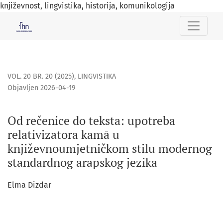
književnost, lingvistika, historija, komunikologija
Od rečenice do teksta: upotreba relativizatora kamā u knj
VOL. 20 BR. 20 (2025)
,
LINGVISTIKA
Objavljen 2026-04-19
Od rečenice do teksta: upotreba
relativizatora kamā u
književnoumjetničkom stilu modernog
standardnog arapskog jezika
Elma Dizdar