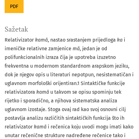
PDF
Sažetak
Relativizator
kam
ā
, nastao srastanjem prijedloga
ka
i
imeničke relativne zamjenice
m
ā
, jedan je od
polifunkcionalnih izraza čija je upotreba izuzetno
frekventna u modernom standardnom arapskom jeziku,
dok je njegov opis u literaturi nepotpun, nesistematičan i
uglavnom morfološki orijentiran.1 Sintaktičke funkcije
relativizatora
kam
ā
u takvom se opisu spominju tek
rijetko i sporadično, a njihova sistematska analiza
uglavnom izostaje. Stoga ovaj rad kao svoj osnovni cilj
postavlja analizu različitih sintaktičkih funkcija što ih
relativizator
kam
ā
i rečenica koju uvodi mogu imati kako
unutar rečenične strukture nadređene rečenice tako i