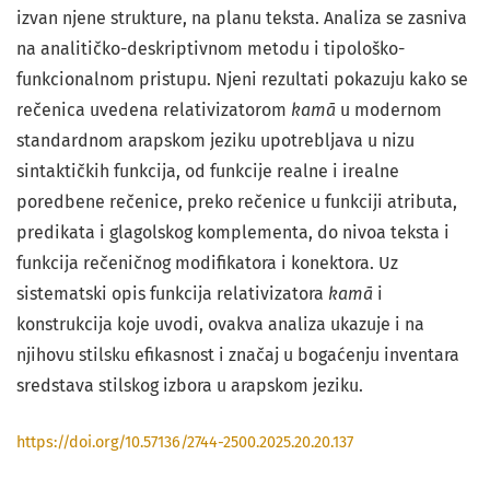
izvan njene strukture, na planu teksta. Analiza se zasniva
na analitičko-deskriptivnom metodu i tipološko-
funkcionalnom pristupu. Njeni rezultati pokazuju kako se
rečenica uvedena relativizatorom
kam
ā
u modernom
standardnom arapskom jeziku upotrebljava u nizu
sintaktičkih funkcija, od funkcije realne i irealne
poredbene rečenice, preko rečenice u funkciji atributa,
predikata i glagolskog komplementa, do nivoa teksta i
funkcija rečeničnog modifikatora i konektora. Uz
sistematski opis funkcija relativizatora
kam
ā
i
konstrukcija koje uvodi, ovakva analiza ukazuje i na
njihovu stilsku efikasnost i značaj u bogaćenju inventara
sredstava stilskog izbora u arapskom jeziku.
https://doi.org/10.57136/2744-2500.2025.20.20.137