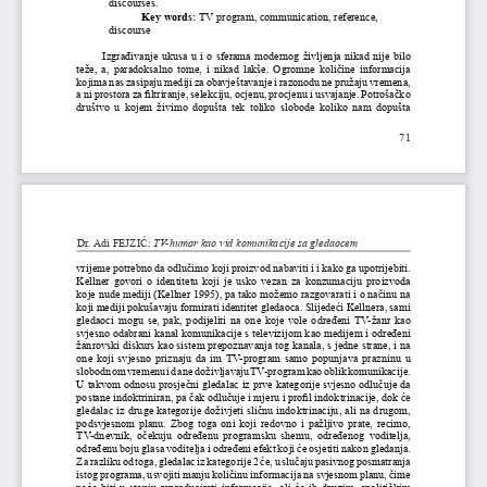
discourses. 
Key words:
 TV program, communication, reference, 
discourse
Izgrađivanje ukusa u i o sferama modernog življenja nikad nije bilo 
teže, a, paradoksalno tome, i nikad lakše. Ogromne količine informacija 
kojima nas zasipaju mediji za obavještavanje i razonodu ne pružaju vremena, 
a ni prostora za filtriranje, selekciju, ocjenu, procjenu i usvajanje. Potrošačko 
društvo  u  kojem  živimo  dopušta  tek  toliko  slobode  koliko  nam  dopušta 
71
Dr. Adi FEJZIĆ: 
TV-humor kao vid komunikacije sa gledaocem
vrijeme potrebno da odlučimo koji proizvod nabaviti i i kako ga upotrijebiti. 
Kellner govori o identitetu koji je usko vezan za konzumaciju proizvoda 
koje nude mediji (Kellner 1995), pa tako možemo razgovarati i o načinu na 
koji mediji pokušavaju formirati identitet gledaoca. Slijedeći Kellnera, sami 
gledaoci mogu se, pak, podijeliti na one koje vole određeni TV-žanr kao 
svjesno odabrani kanal komunikacije s televizijom kao medijem i određeni 
žanrovski diskurs kao sistem prepoznavanja tog kanala, s jedne strane, i na 
one koji svjesno priznaju da im TV-program samo popunjava prazninu u 
slobodnom vremenu i da ne doživljavaju TV-program kao oblik komunikacije. 
U takvom odnosu prosječni gledalac iz prve kategorije svjesno odlučuje da 
postane indoktriniran, pa čak odlučuje i mjeru i profil indoktrinacije, dok će 
gledalac iz druge kategorije doživjeti sličnu indoktrinaciju, ali na drugom, 
podsvjesnom planu. Zbog toga oni koji redovno i pažljivo prate, recimo, 
TV-dnevnik,  očekuju  određenu  programsku  shemu,  određenog  voditelja, 
određenu boju glasa voditelja i određeni efekt koji će osjetiti nakon gledanja. 
Za razliku od toga, gledalac iz kategorije 2 će, u slučaju pasivnog posmatranja 
istog programa, usvojiti manju količinu informacija na svjesnom planu, čime 
neće biti u stanju reproducirati informacije, ali će ih drugim, analitičkim 