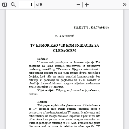
of 9
Toggle
Find
Zoom
Zoom
To
Sidebar
Out
In
811.111’276 : 316.774(043.3)
Dr. Adi FEJZIĆ
TV-HUMOR KAO VID KOMUNIKACIJE SA                 
GLEDAOCEM
Sažetak:
U  ovom  radu  pojašnjava  se  fenomen  utjecaja  TV-
programa  na  javno  mijenje,  prvenstveno  iz  perspektive 
modernog  američkog  TV-humora.  Njegova  relevantnost  i 
referentnost priznati su kao bitni aspekti života američkog 
čovjeka,  koji  više  ne  može  zamisliti  komuniciranje  bez 
citiranja  ili  pozivanja  na  pogledano  na  TV-u.  Također  se 
obrađuje i žanrovski diskurs i njegova vrijednost u odnosu na 
ostale specifične TV-diskurse.
Ključne riječi:
 TV-program, komunikacija, referenca, 
diskurs. 
Resume:
This paper explains the phenomenon of the influence 
of  TV  program  onto  public  opinion,  primarily  from  a 
perspective of modern American TV humor. Its relevance and 
referentiality are recognized as an important aspect of the life 
of an American person, who cannot imagine comunication 
without quoting or referring to TV. Also, it treated the genre 
discourse  and  its  value  in  relation  to  other  specific  TV 