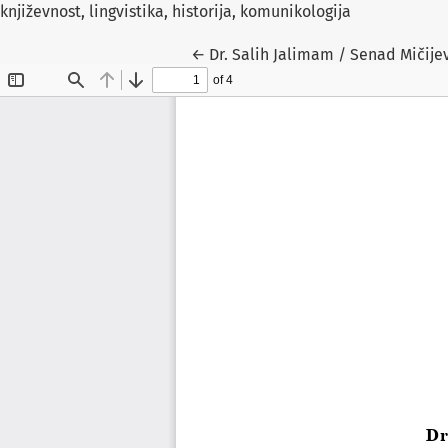
književnost, lingvistika, historija, komunikologija
Return to Article Details
←
Dr. Salih Jalimam / Senad Mičijev