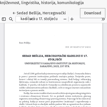
književnost, lingvistika, historija, komunikologija
Return to Article Details
←
Sedad Bešlija, Hercegovački
Download
kadiluci u 17. stoljeću