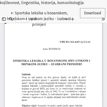
književnost, lingvistika, historija, komunikologija
Return to Article Details
←
Sportska leksika u bosanskom,
Download
hrvatskom i srpskom jeziku - izabrani
primjeri