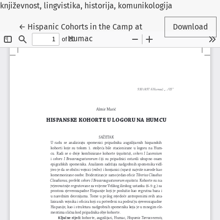
književnost, lingvistika, historija, komunikologija
Return to Article Details
←
Hispanic Cohorts in the Camp at
Download
Humac